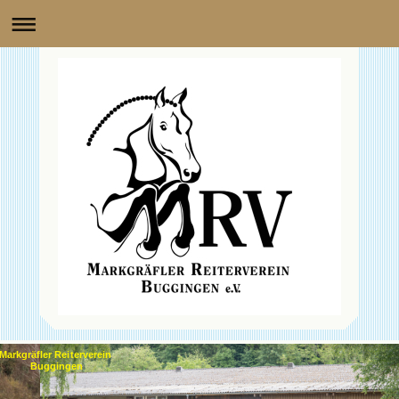
Markgräfler Reiterverein
Buggingen