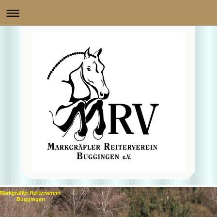
Markgräfler Reiterverein
Buggingen